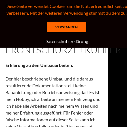
Zum
Diese Seite verwendet Cookies, um die Nutzerfreundlichkeit z
Inhalt
verbessern. Mit der weiteren Verwendung stimmst du dem zu.
springen
Suchen
Willkommen auf meiner PORSCHE, HKT + WESTFIELD – Seite
VERSTANDEN
Datenschutzerklärung
FRONTSCHÜRZE+KÜHLER
Erklärung zu den Umbauarbeiten:
Der hier beschriebene Umbau und die daraus
resultierende Dokumentation stellt keine
Bauanleitung oder Betriebsanweisung dar! Es ist
mein Hobby, ich arbeite an meinem Fahrzeug und
ich habe alle Arbeiten nach meinem Wissen und
meiner Erfahrung ausgeführt. Für Fehler oder
falsche Informationen auf dieser Seite kann ich
keine Garantie erteilen oder haftbar gemacht