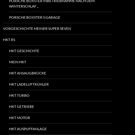
PORSCHE BOXSTER INBETRIEBNAHME NACH DEM “
WINTERSCHLAF „
PORSCHE BOXSTER S GARAGE
VORGESCHICHTE MEINER SUPER SEVEN
HKT RS
HKT GESCHICHTE
MEIN HKT
HKT ANSAUGBRÜCKE
HKT LADELUFTKÜHLER
HKT TURBO
HKT GETRIEBE
HKT MOTOR
HKT AUSPUFFANLAGE