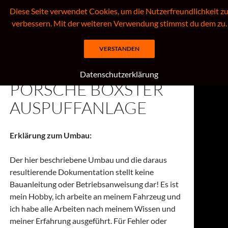
Zum
Diese Seite verwendet Cookies, um die Nutzerfreundlichkeit z
Inhalt
verbessern. Mit der weiteren Verwendung stimmst du dem zu.
springen
Suchen
Willkommen auf meiner PORSCHE, HKT + WESTFIELD – Seite
VERSTANDEN
Datenschutzerklärung
PORSCHE BOXSTER
AUSPUFFANLAGE
Erklärung zum Umbau:
Der hier beschriebene Umbau und die daraus
resultierende Dokumentation stellt keine
Bauanleitung oder Betriebsanweisung dar! Es ist
mein Hobby, ich arbeite an meinem Fahrzeug und
ich habe alle Arbeiten nach meinem Wissen und
meiner Erfahrung ausgeführt. Für Fehler oder